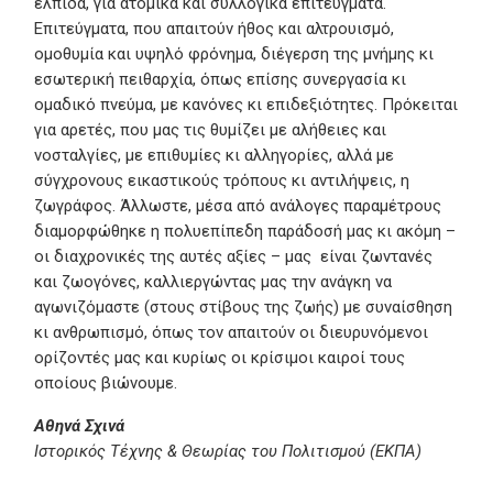
ελπίδα, για ατομικά και συλλογικά επιτεύγματα.
Επιτεύγματα, που απαιτούν ήθος και αλτρουισμό,
ομοθυμία και υψηλό φρόνημα, διέγερση της μνήμης κι
εσωτερική πειθαρχία, όπως επίσης συνεργασία κι
ομαδικό πνεύμα, με κανόνες κι επιδεξιότητες. Πρόκειται
για αρετές, που μας τις θυμίζει με αλήθειες και
νοσταλγίες, με επιθυμίες κι αλληγορίες, αλλά με
σύγχρονους εικαστικούς τρόπους κι αντιλήψεις, η
ζωγράφος. Άλλωστε, μέσα από ανάλογες παραμέτρους
διαμορφώθηκε η πολυεπίπεδη παράδοσή μας κι ακόμη –
οι διαχρονικές της αυτές αξίες – μας είναι ζωντανές
και ζωογόνες, καλλιεργώντας μας την ανάγκη να
αγωνιζόμαστε (στους στίβους της ζωής) με συναίσθηση
κι ανθρωπισμό, όπως τον απαιτούν οι διευρυνόμενοι
ορίζοντές μας και κυρίως οι κρίσιμοι καιροί τους
οποίους βιώνουμε.
Αθηνά Σχινά
Ιστορικός Τέχνης & Θεωρίας του Πολιτισμού (ΕΚΠΑ)