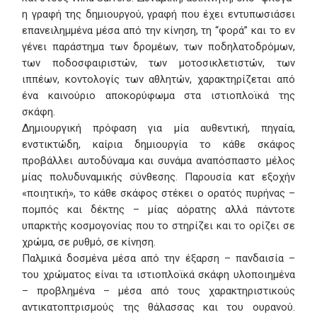
η γραφή της δημιουργού, γραφή που έχει εντυπωσιάσει
επανειλημμένα μέσα από την κίνηση, τη “φορά” και το εν
γένει παράστημα των δρομέων, των ποδηλατοδρόμων,
των ποδοσφαιριστών, των μοτοσικλετιστών, των
ιππέων, κοντολογίς των αθλητών, χαρακτηρίζεται από
ένα καινούριο αποκορύφωμα στα ιστιοπλοϊκά της
σκάφη.
Δημιουργική πρόφαση για μία αυθεντική, πηγαία,
ενστικτώδη, καίρια δημιουργία το κάθε σκάφος
προβάλλει αυτοδύναμα και συνάμα αναπόσπαστο μέλος
μίας πολυδυναμικής σύνθεσης. Παρουσία κατ εξοχήν
«ποιητική», το κάθε σκάφος στέκει ο ορατός πυρήνας –
πομπός και δέκτης – μίας αόρατης αλλά πάντοτε
υπαρκτής κοσμογονίας που το στηρίζει και το ορίζει σε
χρώμα, σε ρυθμό, σε κίνηση.
Παλμικά δοσμένα μέσα από την έξαρση – πανδαισία –
του χρώματος είναι τα ιστιοπλοϊκά σκάφη υλοποιημένα
– προβλημένα – μέσα από τους χαρακτηριστικούς
αντικατοπτρισμούς της θάλασσας και του ουρανού.